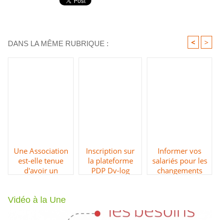
<
>
DANS LA MÊME RUBRIQUE :
Une Association
Inscription sur
Informer vos
est-elle tenue
la plateforme
salariés pour les
d'avoir un
PDP Dv-log
changements
compte de
(dvcompta &
AER
facturation
dvtemps &
Vidéo à la Une
électronique en
mesfactures.org
septembre 2026
)
?