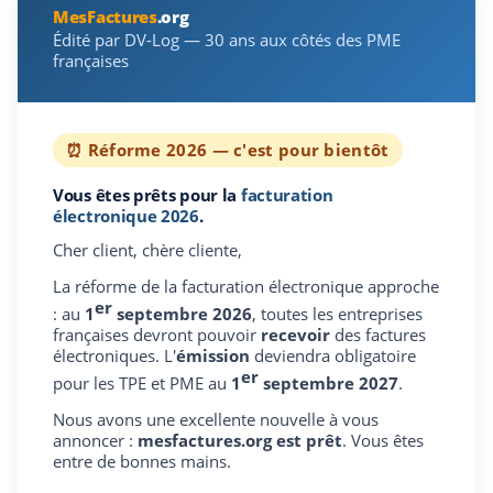
MesFactures
.org
Édité par DV-Log — 30 ans aux côtés des PME
françaises
⏰ Réforme 2026 — c'est pour bientôt
Vous êtes prêts pour la
facturation
électronique 2026
.
Cher client, chère cliente,
La réforme de la facturation électronique approche
er
: au
1
septembre 2026
, toutes les entreprises
françaises devront pouvoir
recevoir
des factures
électroniques. L'
émission
deviendra obligatoire
er
pour les TPE et PME au
1
septembre 2027
.
Nous avons une excellente nouvelle à vous
annoncer :
mesfactures.org est prêt
. Vous êtes
entre de bonnes mains.