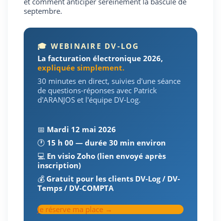
et comment anticiper sereinement la bascule de
septembre.
🎓 WEBINAIRE DV-LOG
La facturation électronique 2026,
expliquée simplement.
30 minutes en direct, suivies d'une séance
de questions-réponses avec Patrick
d'ARANJOS et l'équipe DV-Log.
📅
Mardi 12 mai 2026
🕐
15 h 00 — durée 30 min environ
💻
En visio Zoho (lien envoyé après
inscription)
💰
Gratuit pour les clients DV-Log / DV-
Temps / DV-COMPTA
Je réserve ma place →