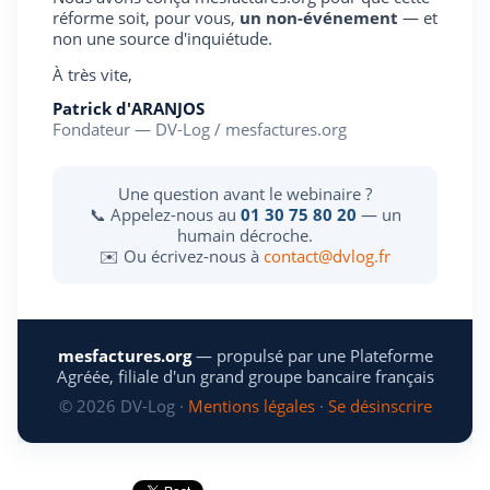
réforme soit, pour vous,
un non-événement
— et
non une source d'inquiétude.
À très vite,
Patrick d'ARANJOS
Fondateur — DV-Log / mesfactures.org
Une question avant le webinaire ?
📞 Appelez-nous au
01 30 75 80 20
— un
humain décroche.
✉️ Ou écrivez-nous à
contact@dvlog.fr
mesfactures.org
— propulsé par une Plateforme
Agréée, filiale d'un grand groupe bancaire français
© 2026 DV-Log ·
Mentions légales
·
Se désinscrire