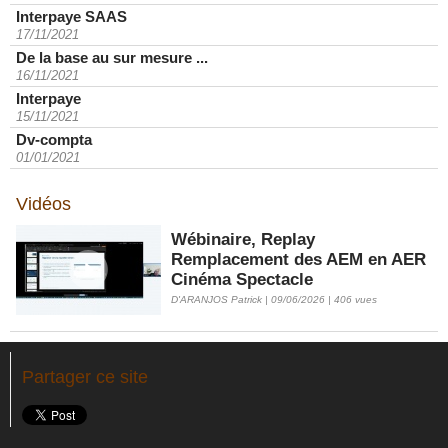
Interpaye SAAS
17/11/2021
De la base au sur mesure ...
16/11/2021
Interpaye
15/11/2021
Dv-compta
01/01/2021
Vidéos
Wébinaire, Replay
Remplacement des AEM en AER
Cinéma Spectacle
D'ARANJOS Patrick | 09/06/2026 | 406 vues
Partager ce site